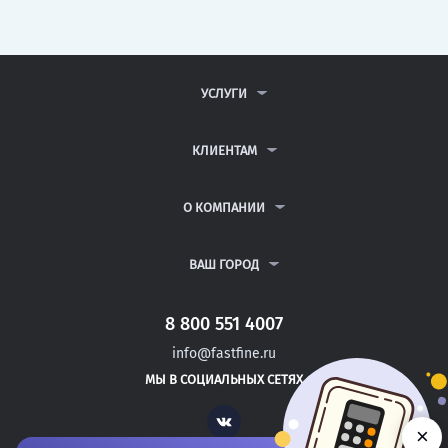
УСЛУГИ
КОНТРОЛЬНЫЕ РАБОТЫ
ДИПЛОМНЫЕ РАБОТЫ
КЛИЕНТАМ
КУРСОВЫЕ РАБОТЫ
АНТИПЛАГИАТ
РЕФЕРАТЫ
ВОПРОСЫ И ОТВЕТЫ
О КОМПАНИИ
ВСЕ УСЛУГИ
ПУБЛИЧНАЯ ОФЕРТА
О КОМПАНИИ
ПОЛИТИКА КОНФИДЕНЦИАЛЬНОСТИ
КОНТАКТЫ
ВАШ ГОРОД
АВТОРАМ
МОСКВА
САНКТ-ПЕТЕРБУРГ
8 800 551 4007
ПЕТРОВСК
info@fastfine.ru
МАРКС
МЫ В СОЦИАЛЬНЫХ СЕТЯХ
ЮБИЛЕЙНЫЙ
Vk
×