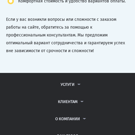
Комфортная стоимость и удобство вариантов оплаты.
Если у вас возникли вопросы или сложности с заказом
работы на сайте, обратитесь за помощью к
профессиональным консультантам. Мы предложим
оптимальный вариант сотрудничества и гарантируем успех
вне зависимости от срочности и сложности!
УСЛУГИ
КОНТРОЛЬНЫЕ РАБОТЫ
ДИПЛОМНЫЕ РАБОТЫ
КЛИЕНТАМ
КУРСОВЫЕ РАБОТЫ
АНТИПЛАГИАТ
РЕФЕРАТЫ
ВОПРОСЫ И ОТВЕТЫ
О КОМПАНИИ
ВСЕ УСЛУГИ
ПУБЛИЧНАЯ ОФЕРТА
О КОМПАНИИ
ПОЛИТИКА КОНФИДЕНЦИАЛЬНОСТИ