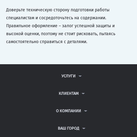
Доверьте техническую сторону подготовки работы
специалистам и сосредоточьтесь на содержании.
Правильное оформление – залог успешной защиты и
высокой оценки, поэтому не стоит рисковать, пытаясь
самостоятельно справиться с деталями.
УСЛУГИ
КОНТРОЛЬНЫЕ РАБОТЫ
ДИПЛОМНЫЕ РАБОТЫ
КЛИЕНТАМ
КУРСОВЫЕ РАБОТЫ
АНТИПЛАГИАТ
РЕФЕРАТЫ
ВОПРОСЫ И ОТВЕТЫ
О КОМПАНИИ
ВСЕ УСЛУГИ
ПУБЛИЧНАЯ ОФЕРТА
О КОМПАНИИ
ПОЛИТИКА КОНФИДЕНЦИАЛЬНОСТИ
КОНТАКТЫ
ВАШ ГОРОД
АВТОРАМ
МОСКВА