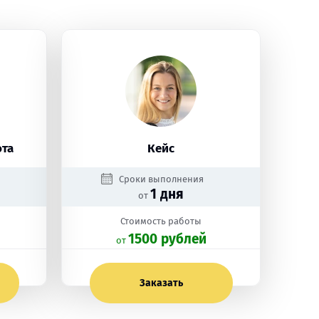
ота
Кейс
Сроки выполнения
1 дня
от
Стоимость работы
1500 рублей
oт
Заказать