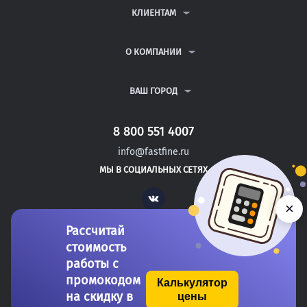
ДИПЛОМНЫЕ РАБОТЫ
КЛИЕНТАМ
КУРСОВЫЕ РАБОТЫ
АНТИПЛАГИАТ
РЕФЕРАТЫ
ВОПРОСЫ И ОТВЕТЫ
О КОМПАНИИ
ВСЕ УСЛУГИ
ПУБЛИЧНАЯ ОФЕРТА
О КОМПАНИИ
ПОЛИТИКА КОНФИДЕНЦИАЛЬНОСТИ
КОНТАКТЫ
ВАШ ГОРОД
АВТОРАМ
МОСКВА
САНКТ-ПЕТЕРБУРГ
8 800 551 4007
ПЕТРОВСК
info@fastfine.ru
МАРКС
МЫ В СОЦИАЛЬНЫХ СЕТЯХ
ЮБИЛЕЙНЫЙ
Vk
×
Рассчитай
стоимость
работы с
промокодом
Калькулятор
на скидку в
цены
Copyright 2011-2026 FastFine.ru