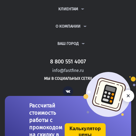
ДИПЛОМНЫЕ РАБОТЫ
КЛИЕНТАМ
КУРСОВЫЕ РАБОТЫ
АНТИПЛАГИАТ
РЕФЕРАТЫ
ВОПРОСЫ И ОТВЕТЫ
О КОМПАНИИ
ВСЕ УСЛУГИ
ПУБЛИЧНАЯ ОФЕРТА
О КОМПАНИИ
ПОЛИТИКА КОНФИДЕНЦИАЛЬНОСТИ
КОНТАКТЫ
ВАШ ГОРОД
АВТОРАМ
МОСКВА
САНКТ-ПЕТЕРБУРГ
8 800 551 4007
ПЕТРОВСК
info@fastfine.ru
МАРКС
МЫ В СОЦИАЛЬНЫХ СЕТЯХ
ЮБИЛЕЙНЫЙ
Vk
×
Рассчитай
стоимость
работы с
промокодом
Калькулятор
на скидку в
цены