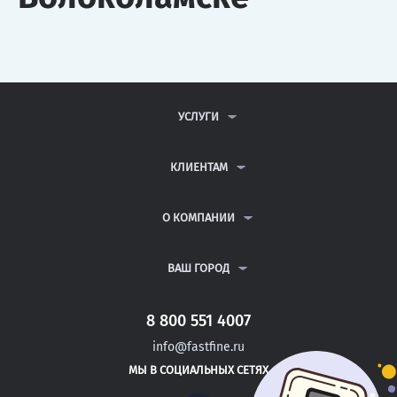
УСЛУГИ
КОНТРОЛЬНЫЕ РАБОТЫ
ДИПЛОМНЫЕ РАБОТЫ
КЛИЕНТАМ
КУРСОВЫЕ РАБОТЫ
АНТИПЛАГИАТ
РЕФЕРАТЫ
ВОПРОСЫ И ОТВЕТЫ
О КОМПАНИИ
ВСЕ УСЛУГИ
ПУБЛИЧНАЯ ОФЕРТА
О КОМПАНИИ
ПОЛИТИКА КОНФИДЕНЦИАЛЬНОСТИ
КОНТАКТЫ
ВАШ ГОРОД
АВТОРАМ
МОСКВА
САНКТ-ПЕТЕРБУРГ
8 800 551 4007
ПЕТРОВСК
info@fastfine.ru
МАРКС
МЫ В СОЦИАЛЬНЫХ СЕТЯХ
ЮБИЛЕЙНЫЙ