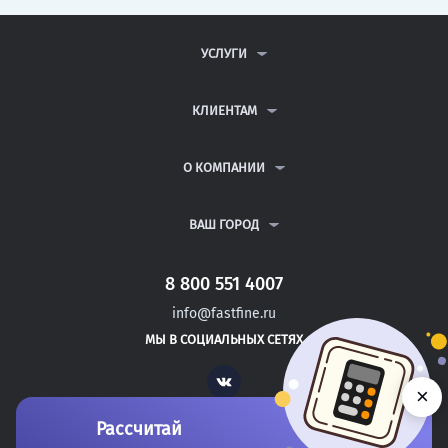
УСЛУГИ
КОНТРОЛЬНЫЕ РАБОТЫ
ДИПЛОМНЫЕ РАБОТЫ
КЛИЕНТАМ
КУРСОВЫЕ РАБОТЫ
АНТИПЛАГИАТ
РЕФЕРАТЫ
ВОПРОСЫ И ОТВЕТЫ
О КОМПАНИИ
ВСЕ УСЛУГИ
ПУБЛИЧНАЯ ОФЕРТА
О КОМПАНИИ
ПОЛИТИКА КОНФИДЕНЦИАЛЬНОСТИ
КОНТАКТЫ
ВАШ ГОРОД
АВТОРАМ
МОСКВА
САНКТ-ПЕТЕРБУРГ
8 800 551 4007
ПЕТРОВСК
info@fastfine.ru
МАРКС
МЫ В СОЦИАЛЬНЫХ СЕТЯХ
ЮБИЛЕЙНЫЙ
Vk
×
Рассчитай